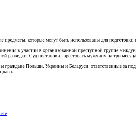
ле предметы, которые могут быть использованы для подготовки
винения в участии в организованной преступной группе междуна
ой разведки. Суд постановил арестовать мужчину на три месяца
ы граждане Польши, Украины и Беларуси, ответственные за под
цлава.
аете
я