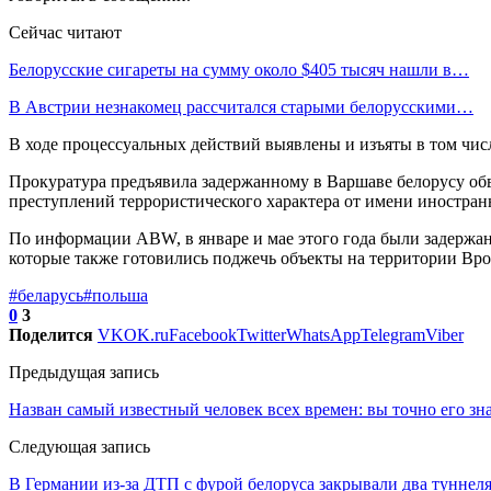
Сейчас читают
Белорусские сигареты на сумму около $405 тысяч нашли в…
В Австрии незнакомец рассчитался старыми белорусскими…
В ходе процессуальных действий выявлены и изъяты в том чис
Прокуратура предъявила задержанному в Варшаве белорусу об
преступлений террористического характера от имени иностранн
По информации ABW, в январе и мае этого года были задержан
которые также готовились поджечь объекты на территории Вро
#беларусь
#польша
0
3
Поделится
VK
OK.ru
Facebook
Twitter
WhatsApp
Telegram
Viber
Предыдущая запись
Назван самый известный человек всех времен: вы точно его зн
Следующая запись
В Германии из-за ДТП с фурой белоруса закрывали два туннел