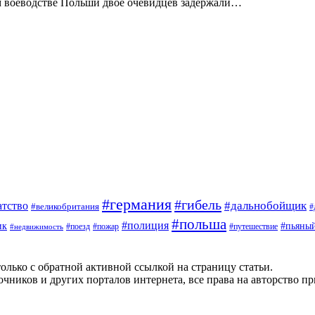
м воеводстве Польши двое очевидцев задержали…
#германия
#гибель
#дальнобойщик
атство
#великобритания
#
#польша
#полиция
ик
#пьяны
#поезд
#пожар
#путешествие
#недвижимость
олько с обратной активной ссылкой на страницу статьи.
чников и других порталов интернета, все права на авторство п