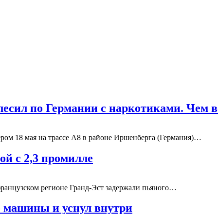
есил по Германии с наркотиками. Чем 
ом 18 мая на трассе A8 в районе Иршенберга (Германия)…
ой с 2,3 промилле
ранцузском регионе Гранд-Эст задержали пьяного…
о машины и уснул внутри