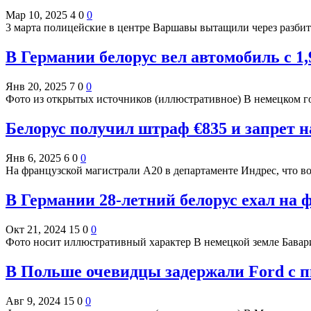
Мар 10, 2025
4
0
0
3 марта полицейские в центре Варшавы вытащили через разбит
В Германии белорус вел автомобиль с 1
Янв 20, 2025
7
0
0
Фото из открытых источников (иллюстративное) В немецком г
Белорус получил штраф €835 и запрет 
Янв 6, 2025
6
0
0
На французской магистрали А20 в департаменте Индрес, что 
В Германии 28-летний белорус ехал на 
Окт 21, 2024
15
0
0
Фото носит иллюстративный характер В немецкой земле Бавар
В Польше очевидцы задержали Ford c п
Авг 9, 2024
15
0
0