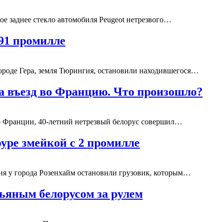
ое заднее стекло автомобиля Peugeot нетрезвого…
,91 промилле
ороде Гера, земля Тюрингия, остановили находившегося…
на въезд во Францию. Что произошло?
во Франции, 40-летний нетрезвый белорус совершил…
фуре змейкой с 2 промилле
ия у города Розенхайм остановили грузовик, которым…
ьяным белорусом за рулем