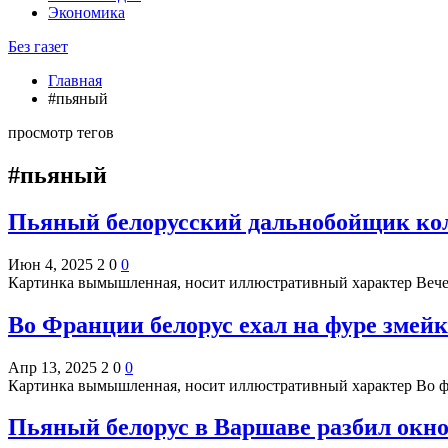
Экономика
Без газет
Главная
#пьяный
просмотр тегов
#пьяный
Пьяный белорусский дальнобойщик кол
Июн 4, 2025
2
0
0
Картинка вымышленная, носит иллюстративный характер Вечер
Во Франции белорус ехал на фуре змейк
Апр 13, 2025
2
0
0
Картинка вымышленная, носит иллюстративный характер Во ф
Пьяный белорус в Варшаве разбил окн