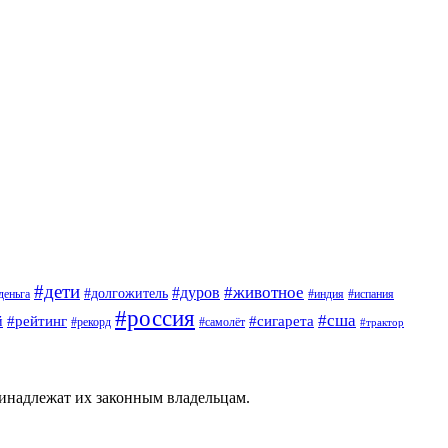
#дети
#животное
#дуров
#долгожитель
деньга
#индия
#испания
#россия
#сша
й
#рейтинг
#сигарета
#рекорд
#самолёт
#трактор
ринадлежат их законным владельцам.