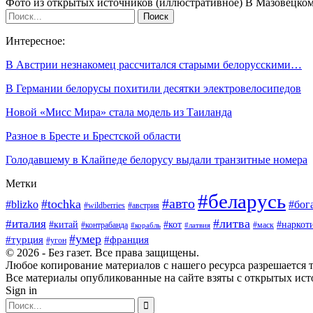
Фото из открытых источников (иллюстративное) В Мазовецко
Интересное:
В Австрии незнакомец рассчитался старыми белорусскими…
В Германии белорусы похитили десятки электровелосипедов
Новой «Мисс Мира» стала модель из Таиланда
Разное в Бресте и Брестской области
Голодавшему в Клайпеде белорусу выдали транзитные номера
Метки
#беларусь
#авто
#tochka
#blizko
#бог
#wildberries
#австрия
#литва
#италия
#китай
#кот
#наркот
#контрабанда
#маск
#корабль
#латвия
#умер
#турция
#франция
#угон
© 2026 - Без газет. Все права защищены.
Любое копирование материалов с нашего ресурса разрешается т
Все материалы опубликованные на сайте взяты с открытых исто
Sign in