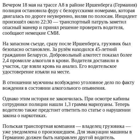
Вечером 18 мая на трассе A8 в районе Иршенберга (Германия)
полиция остановила фуру с белорусскими номерами, которая
двигалась по дороге неуверенно, виляя по полосам. Инцидент
произошёл около 22:30 — транспортный патруль заметил
опасный маневр и принял решение проверить водителя,
сообщают немецкие СМИ.
На запасном съезде, сразу после Иршенберга, грузовик был
безопасно остановлен. За рулём находился 45-летний
гражданин Беларуси. Добровольный алкотест показал более
2,4 промилле алкоголя в крови. Водителя доставили в
участок, где взяли кровь на анализ. Его водительское
удостоверение изъяли на месте.
В отношении мужчины возбуждено уголовное дело по факту
вождения в состоянии алкогольного опьянения.
Однако этим история не закончилась. При осмотре кабины
сотрудники полиции нашли 1,3 грамма марихуаны. Теперь
водителю также предстоит ответить по статье о нарушении
закона о наркотиках.
Польская транспортная компания — владелец грузовика —
уже уведомлена о произошедшем. Для эвакуации машины в
Германию должен быть направлен другой водитель.