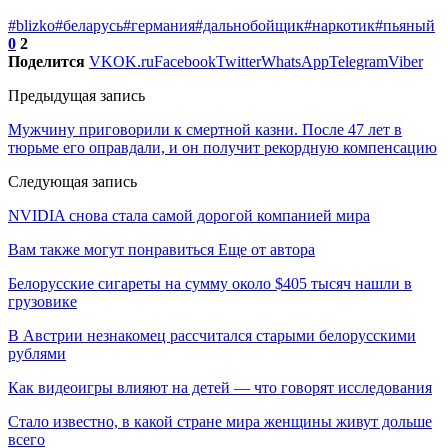
#blizko
#беларусь
#германия
#дальнобойщик
#наркотик
#пьяный
0
2
Поделится
VK
OK.ru
Facebook
Twitter
WhatsApp
Telegram
Viber
Предыдущая запись
Мужчину приговорили к смертной казни. После 47 лет в
тюрьме его оправдали, и он получит рекордную компенсацию
Следующая запись
NVIDIA снова стала самой дорогой компанией мира
Вам также могут понравиться
Еще от автора
Белорусские сигареты на сумму около $405 тысяч нашли в
грузовике
В Австрии незнакомец рассчитался старыми белорусскими
рублями
Как видеоигры влияют на детей — что говорят исследования
Стало известно, в какой стране мира женщины живут дольше
всего