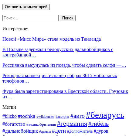
Интересное:
Новой «Мисс Мира» стала модель из Таиланда
В Польше задержали белорусских дальнобойщиков с
контрабандой…
Россиянка высунулась из поезда, чтобы сделать селфи —…
Рекордная коллекция: испанец собрал 3615 мобильных
телефонов…
Фура была зарегистрирована в Брестской области. Грузовик
из…
Метки
#беларусь
#авто
#tochka
#blizko
#wildberries
#австрия
#германия
#гибель
#богатство
#великобритания
#дети
#дальнобойщик
#дуров
#долгожитель
#деньга