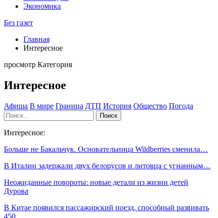
Экономика
Без газет
Главная
Интересное
просмотр Категория
Интересное
Афиша
В мире
Граница
ДТП
История
Общество
Погода
Интересное:
Больше не Бакальчук. Основательница Wildberries сменила…
В Италии задержали двух белорусов и литовца с угнанным…
Неожиданные повороты: новые детали из жизни детей
Дурова
В Китае появился пассажирский поезд, способный развивать
450…