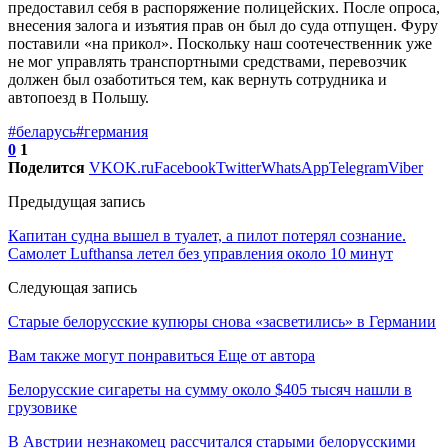
предоставил себя в распоряжение полицейских. После опроса,
внесения залога и изъятия прав он был до суда отпущен. Фуру
поставили «на прикол». Поскольку наш соотечественник уже
не мог управлять транспортными средствами, перевозчик
должен был озаботиться тем, как вернуть сотрудника и
автопоезд в Польшу.
#беларусь
#германия
0
1
Поделится
VK
OK.ru
Facebook
Twitter
WhatsApp
Telegram
Viber
Предыдущая запись
Капитан судна вышел в туалет, а пилот потерял сознание.
Самолет Lufthansa летел без управления около 10 минут
Следующая запись
Старые белорусские купюры снова «засветились» в Германии
Вам также могут понравиться
Еще от автора
Белорусские сигареты на сумму около $405 тысяч нашли в
грузовике
В Австрии незнакомец рассчитался старыми белорусскими