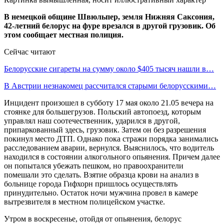
В немецкой общине Швюльпер, земля Нижняя Саксония,
42-летний белорус на фуре врезался в другой грузовик. Об
этом сообщает местная полиция.
Сейчас читают
Белорусские сигареты на сумму около $405 тысяч нашли в…
В Австрии незнакомец рассчитался старыми белорусскими…
Инцидент произошел в субботу 17 мая около 21.05 вечера на
стоянке для большегрузов. Польский автопоезд, которым
управлял наш соотечественник, ударился в другой,
припаркованный здесь, грузовик. Затем он без разрешения
покинул место ДТП. Однако пока стражи порядка занимались
расследованием аварии, вернулся. Выяснилось, что водитель
находился в состоянии алкогольного опьянения. Причем далее
он попытался убежать пешком, но правоохранители
помешали это сделать. Взятие образца крови на анализ в
больнице города Гифхорн пришлось осуществлять
принудительно. Остаток ночи мужчина провел в камере
вытрезвителя в местном полицейском участке.
Утром в воскресенье, отойдя от опьянения, белорус