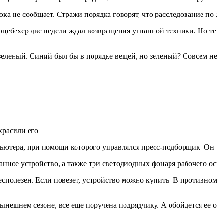
ка не сообщает. Стражи порядка говорят, что расследование по 
ебехер две недели ждал возвращения угнанной техники. Но тепе
леный. Синий был бы в порядке вещей, но зеленый? Совсем не т
пьютера, при помощи которого управлялся пресс-подборщик. Он 
занное устройство, а также три светодиодных фонаря рабочего о
есполезен. Если повезет, устройство можно купить. В противно
нешнем сезоне, все еще поручена подрядчику. А обойдется ее о