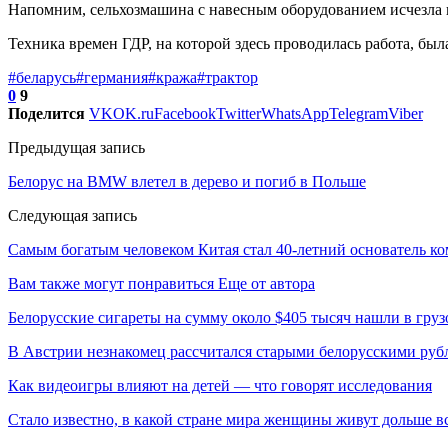
Напомним, сельхозмашина с навесным оборудованием исчезла пр
Техника времен ГДР, на которой здесь проводилась работа, была
#беларусь
#германия
#кража
#трактор
0
9
Поделится
VK
OK.ru
Facebook
Twitter
WhatsApp
Telegram
Viber
Предыдущая запись
Белорус на BMW влетел в дерево и погиб в Польше
Следующая запись
Самым богатым человеком Китая стал 40-летний основатель ко
Вам также могут понравиться
Еще от автора
Белорусские сигареты на сумму около $405 тысяч нашли в груз
В Австрии незнакомец рассчитался старыми белорусскими руб
Как видеоигры влияют на детей — что говорят исследования
Стало известно, в какой стране мира женщины живут дольше в