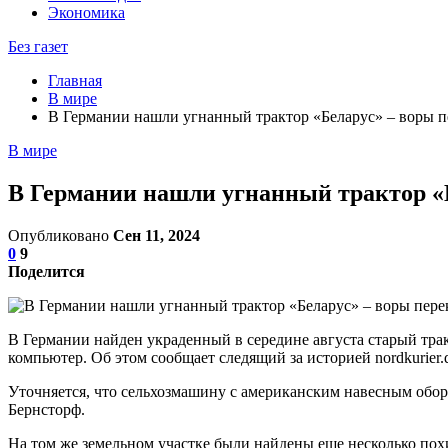
Экономика
Без газет
Главная
В мире
В Германии нашли угнанный трактор «Беларус» – воры п
В мире
В Германии нашли угнанный трактор «Б
Опубликовано
Сен 11, 2024
0
9
Поделится
В Германии найден украденный в середине августа старый трак
компьютер. Об этом сообщает следящий за историей nordkurier.
Уточняется, что сельхозмашину с американским навесным обор
Бернсторф.
На том же земельном участке были найдены еще несколько пох