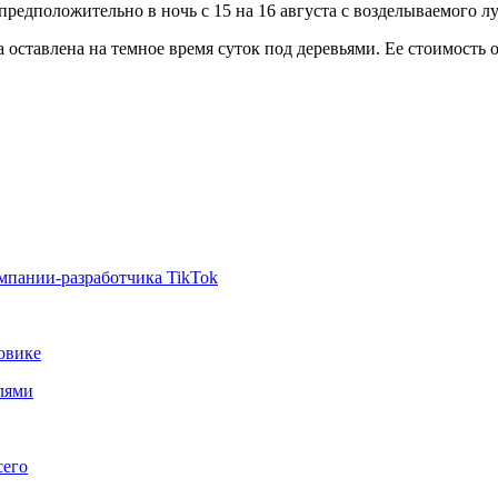
едположительно в ночь с 15 на 16 августа с возделываемого луг
 оставлена на темное время суток под деревьями. Ее стоимость о
мпании-разработчика TikTok
овике
лями
сего