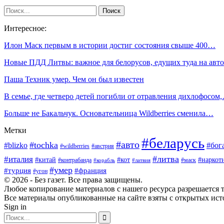
Интересное:
Илон Маск первым в истории достиг состояния свыше 400…
Новые ПДД Литвы: важное для белорусов, едущих туда на авто
Паша Техник умер. Чем он был известен
В семье, где четверо детей погибли от отравления дихлофосом
Больше не Бакальчук. Основательница Wildberries сменила…
Метки
#беларусь
#авто
#tochka
#blizko
#бог
#wildberries
#австрия
#литва
#италия
#китай
#кот
#наркот
#контрабанда
#маск
#корабль
#латвия
#умер
#турция
#франция
#угон
© 2026 - Без газет. Все права защищены.
Любое копирование материалов с нашего ресурса разрешается т
Все материалы опубликованные на сайте взяты с открытых исто
Sign in