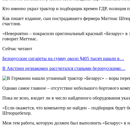
Кто именно украл трактор и подборщик времен ГДР, полиция по
Как пишет издание, сын пострадавшего фермера Маттиас Штюрц
счастлив.
«Невероятно – покрасили оригинальный красный «Беларус» в зе
говорит Маттиас.
Сейчас читают
Белорусские сигареты на сумму около $405 тысяч нашли в…
В Австрии незнакомец рассчитался старыми белорусскими…
Однако самое главное – отсутствие небольшого бортового ком
Пока не ясно, входит ли в число найденного оборудования ука
«Если окажется, что компьютер не найден – подборщик будет б
Штюрцебехер.
Меж тем работа, которую должен был выполнить «Беларус» в ны