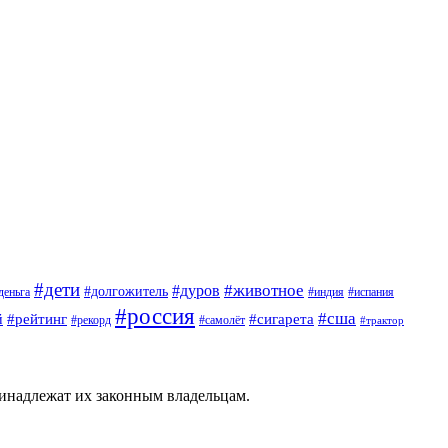
#дети
#животное
#дуров
#долгожитель
деньга
#индия
#испания
#россия
#сша
й
#рейтинг
#сигарета
#рекорд
#самолёт
#трактор
ринадлежат их законным владельцам.