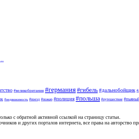
,…
#германия
#гибель
#дальнобойщик
атство
#великобритания
#
#польша
#полиция
ик
#пьяны
#поезд
#пожар
#путешествие
#недвижимость
олько с обратной активной ссылкой на страницу статьи.
чников и других порталов интернета, все права на авторство п