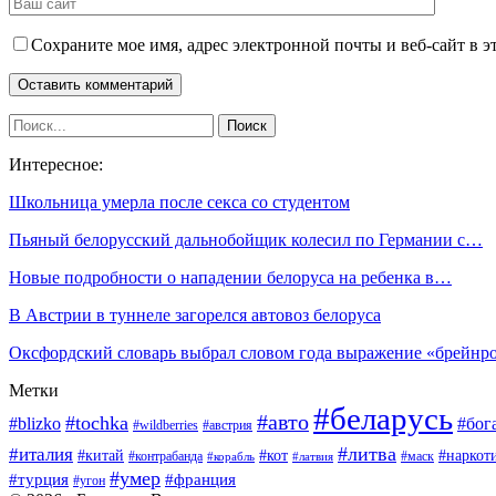
Сохраните мое имя, адрес электронной почты и веб-сайт в э
Интересное:
Школьница умерла после секса со студентом
Пьяный белорусский дальнобойщик колесил по Германии с…
Новые подробности о нападении белоруса на ребенка в…
В Австрии в туннеле загорелся автовоз белоруса
Оксфордский словарь выбрал словом года выражение «брейнр
Метки
#беларусь
#авто
#tochka
#blizko
#бог
#wildberries
#австрия
#литва
#италия
#китай
#кот
#наркот
#контрабанда
#маск
#корабль
#латвия
#умер
#турция
#франция
#угон