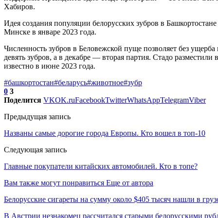
Хабиров.
Идея создания популяции белорусских зубров в Башкортостан
Минске в январе 2023 года.
Численность зубров в Беловежской пуще позволяет без ущерба
девять зубров, а в декабре — вторая партия. Стадо разместил
известно в июне 2023 года.
#башкортостан
#беларусь
#животное
#зубр
0
3
Поделится
VK
OK.ru
Facebook
Twitter
WhatsApp
Telegram
Viber
Предыдущая запись
Названы самые дорогие города Европы. Кто вошел в топ-10
Следующая запись
Главные покупатели китайских автомобилей. Кто в топе?
Вам также могут понравиться
Еще от автора
Белорусские сигареты на сумму около $405 тысяч нашли в груз
В Австрии незнакомец рассчитался старыми белорусскими руб