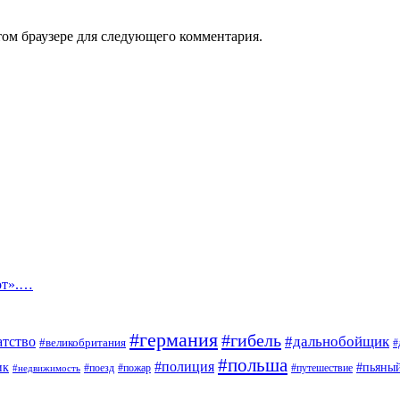
том браузере для следующего комментария.
от».…
#германия
#гибель
#дальнобойщик
атство
#великобритания
#
#польша
#полиция
ик
#пьяны
#поезд
#пожар
#путешествие
#недвижимость