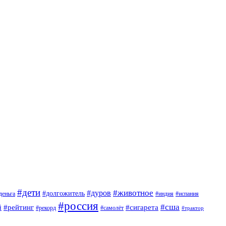
#дети
#животное
#дуров
#долгожитель
деньга
#индия
#испания
#россия
#сша
й
#рейтинг
#сигарета
#рекорд
#самолёт
#трактор