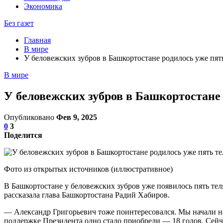
Экономика
Без газет
Главная
В мире
У беловежских зубров в Башкортостане родилось уже пять
В мире
У беловежских зубров в Башкортостане 
Опубликовано
Фев 9, 2025
0
3
Поделится
Фото из открытых источников (иллюстративное)
В Башкортостане у беловежских зубров уже появилось пять тел
рассказала глава Башкортостана Радий Хабиров.
— Александр Григорьевич тоже поинтересовался. Мы начали на
поддержке Президента одно стадо приобрели — 18 голов. Сейча