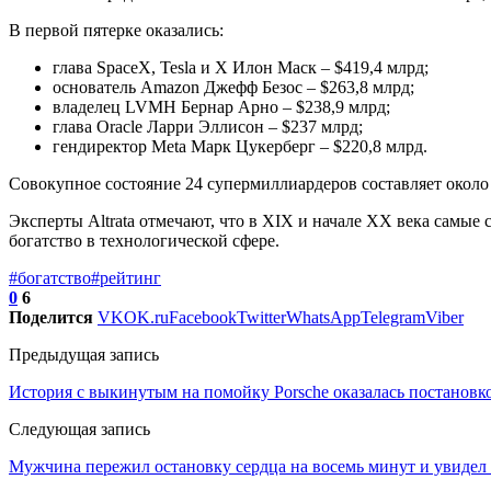
В первой пятерке оказались:
глава SpaceX, Tesla и X Илон Маск – $419,4 млрд;
основатель Amazon Джефф Безос – $263,8 млрд;
владелец LVMH Бернар Арно – $238,9 млрд;
глава Oracle Ларри Эллисон – $237 млрд;
гендиректор Meta Марк Цукерберг – $220,8 млрд.
Совокупное состояние 24 супермиллиардеров составляет окол
Эксперты Altrata отмечают, что в XIX и начале XX века самы
богатство в технологической сфере.
#богатство
#рейтинг
0
6
Поделится
VK
OK.ru
Facebook
Twitter
WhatsApp
Telegram
Viber
Предыдущая запись
История с выкинутым на помойку Porsche оказалась постанов
Следующая запись
Мужчина пережил остановку сердца на восемь минут и увидел