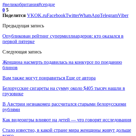
#великобритания
#сердце
0
5
Поделится
VK
OK.ru
Facebook
Twitter
WhatsApp
Telegram
Viber
Предыдущая запись
Опубликован рейтинг супермиллиардеров: кто оказался в
первой пятерке
Следующая запись
Женщина насмерть подавилась на конкурсе по поеданию
блинов
Вам также могут понравиться
Еще от автора
Белорусские сигареты на сумму около $405 тысяч нашли в
грузовике
В Австрии незнакомец рассчитался старыми белорусскими
рублями
Как видеоигры влияют на детей — что говорят исследования
Стало известно, в какой стране мира женщины живут дольше
всего