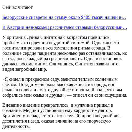
Сейчас читают
Белорусские сигареты на сумму около $405 тысяч нашли в…
В Австрии незнакомец рассчитался старыми белорусскими…
У британца Дэйва Синглтона с возрастом появились
проблемы с сердечно-сосудистой системой. Однажды его
госпитализировали из-за замедления ритма сердца. В
больнице сердце пациента несколько раз останавливалось, но
его удалось каждый раз реанимировать. Одна из остановок
длилась восемь минут. Очнувшись, Синглтон заявил, что
видел загробный мир.
«Я сидел в прекрасном саду, залитом теплым солнечным
светом. Позади меня была высокая живая изгородь, и я
слышал голоса и смех с другой ее стороны. Я знал, что там
собрались мои семья и друзья», — описал он свои ощущения.
Внезапно видение прекратилось, и мужчина пришел в
сознание. Медики установили ему кардиостимулятор.
Британец утверждает, что этот случай, произошедший два
десятилетия назад, оказал влияние на его творческую
деятельность.