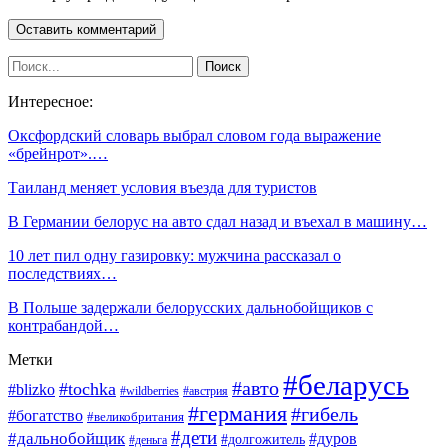
Интересное:
Оксфордский словарь выбрал словом года выражение
«брейнрот».…
Таиланд меняет условия въезда для туристов
В Германии белорус на авто сдал назад и въехал в машину…
10 лет пил одну газировку: мужчина рассказал о
последствиях…
В Польше задержали белорусских дальнобойщиков с
контрабандой…
Метки
#беларусь
#авто
#tochka
#blizko
#wildberries
#австрия
#германия
#гибель
#богатство
#великобритания
#дети
#дальнобойщик
#дуров
#долгожитель
#деньга