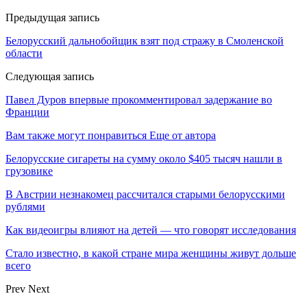
Предыдущая запись
Белорусский дальнобойщик взят под стражу в Смоленской
области
Следующая запись
Павел Дуров впервые прокомментировал задержание во
Франции
Вам также могут понравиться
Еще от автора
Белорусские сигареты на сумму около $405 тысяч нашли в
грузовике
В Австрии незнакомец рассчитался старыми белорусскими
рублями
Как видеоигры влияют на детей — что говорят исследования
Стало известно, в какой стране мира женщины живут дольше
всего
Prev
Next