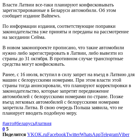
Власти Латвии все-таки планируют конфисковывать
зарегистрированные в Беларуси автомобили. Об этом
сообщает издание Baltnews.
По информации издания, соответствующие поправки
законодательства уже приняты и переданы на рассмотрение
на заседании Сейма.
В новом законопроекте прописано, что такие автомобили
нужно либо зарегистрировать в Латвии, либо вывезти из
страны до 31 октября. В противном случае транспортные
средства могут конфисковать.
Ранее, с 16 июля, вступил в силу запрет на въезд в Латвию для
машин с белорусскими номерами. При этом власти этой
страны тогда анонсировали, что планируют корректировки в
законодательство, которые запретят передвижение
автомобилей с белорусскими номерами по стране. Позже
въезд легковых автомобилей с белорусскими номерами
запретила Литва. В свою очередь Польша заявила, что не
планирует вводить подобную меру.
#авто
#беларусь
#латвия
0
5
Поделится
VK
OK.ru
Facebook
Twitter
WhatsApp
Telegram
Viber