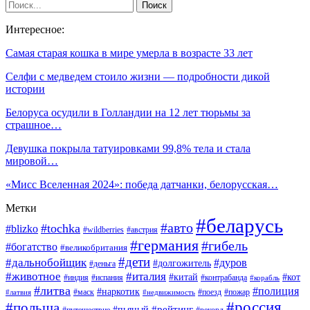
Интересное:
Самая старая кошка в мире умерла в возрасте 33 лет
Селфи с медведем стоило жизни — подробности дикой
истории
Белоруса осудили в Голландии на 12 лет тюрьмы за
страшное…
Девушка покрыла татуировками 99,8% тела и стала
мировой…
«Мисс Вселенная 2024»: победа датчанки, белорусская…
Метки
#беларусь
#авто
#tochka
#blizko
#wildberries
#австрия
#германия
#гибель
#богатство
#великобритания
#дети
#дальнобойщик
#дуров
#долгожитель
#деньга
#животное
#италия
#китай
#кот
#индия
#испания
#контрабанда
#корабль
#литва
#полиция
#наркотик
#маск
#поезд
#пожар
#латвия
#недвижимость
#россия
#польша
#пьяный
#рейтинг
#путешествие
#рекорд