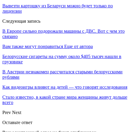
Вывезти картошку из Беларуси можно будет только по
лицензии
Следующая запись
В Европе сильно подорожали машины с ДВС. Вот с чем это
связано
Вам также могут понравиться
Еще от автора
Белорусские сигареты на сумму около $405 тысяч нашли в
грузовике
В Австрии незнакомец рассчитался старыми белорусскими
рублями
Как видеоигры влияют на детей — что говорят исследования
Стало известно, в какой стране мира женщины живут дольше
всего
Prev
Next
Оставьте ответ