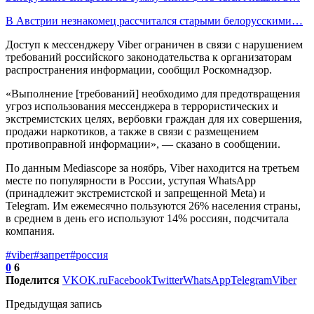
В Австрии незнакомец рассчитался старыми белорусскими…
Доступ к мессенджеру Viber ограничен в связи с нарушением
требований российского законодательства к организаторам
распространения информации, сообщил Роскомнадзор.
«Выполнение [требований] необходимо для предотвращения
угроз использования мессенджера в террористических и
экстремистских целях, вербовки граждан для их совершения,
продажи наркотиков, а также в связи с размещением
противоправной информации», — сказано в сообщении.
По данным Mediascope за ноябрь, Viber находится на третьем
месте по популярности в России, уступая WhatsApp
(принадлежит экстремистской и запрещенной Meta) и
Telegram. Им ежемесячно пользуются 26% населения страны,
в среднем в день его используют 14% россиян, подсчитала
компания.
#viber
#запрет
#россия
0
6
Поделится
VK
OK.ru
Facebook
Twitter
WhatsApp
Telegram
Viber
Предыдущая запись