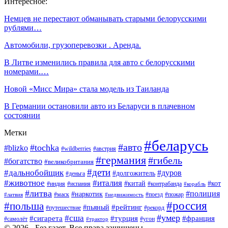
Интересное:
Немцев не перестают обманывать старыми белорусскими
рублями…
Автомобили, грузоперевозки . Аренда.
В Литве изменились правила для авто с белорусскими
номерами.…
Новой «Мисс Мира» стала модель из Таиланда
В Германии остановили авто из Беларуси в плачевном
состоянии
Метки
#беларусь
#авто
#tochka
#blizko
#wildberries
#австрия
#германия
#гибель
#богатство
#великобритания
#дети
#дальнобойщик
#дуров
#долгожитель
#деньга
#животное
#италия
#китай
#кот
#индия
#испания
#контрабанда
#корабль
#литва
#полиция
#наркотик
#маск
#поезд
#пожар
#латвия
#недвижимость
#россия
#польша
#пьяный
#рейтинг
#путешествие
#рекорд
#умер
#сша
#сигарета
#турция
#франция
#самолёт
#угон
#трактор
© 2026 - Без газет. Все права защищены.