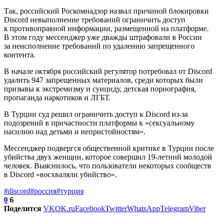
Так, российский Роскомнадзор назвал причиной блокировки
Discord невыполнение требований ограничить доступ
к противоправной информации, размещенной на платформе.
В этом году мессенджер уже дважды штрафовали в России
за неисполнение требований по удалению запрещенного
контента.
В начале октября российский регулятор потребовал от Discord
удалить 947 запрещенных материалов, среди которых были
призывы к экстремизму и суициду, детская порнография,
пропаганда наркотиков и ЛГБТ.
В Турции суд решил ограничить доступ к Discord из-за
подозрений в причастности платформы к «сексуальному
насилию над детьми и непристойностям».
Мессенджер подвергся общественной критике в Турции после
убийства двух женщин, которое совершил 19-летний молодой
человек. Выяснилось, что пользователи некоторых сообществ
в Discord «восхваляли убийство».
#discord
#россия
#турция
0
6
Поделится
VK
OK.ru
Facebook
Twitter
WhatsApp
Telegram
Viber