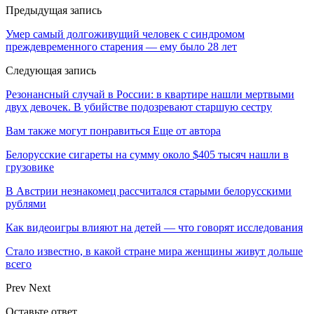
Предыдущая запись
Умер самый долгоживущий человек с синдромом
преждевременного старения — ему было 28 лет
Следующая запись
Резонансный случай в России: в квартире нашли мертвыми
двух девочек. В убийстве подозревают старшую сестру
Вам также могут понравиться
Еще от автора
Белорусские сигареты на сумму около $405 тысяч нашли в
грузовике
В Австрии незнакомец рассчитался старыми белорусскими
рублями
Как видеоигры влияют на детей — что говорят исследования
Стало известно, в какой стране мира женщины живут дольше
всего
Prev
Next
Оставьте ответ