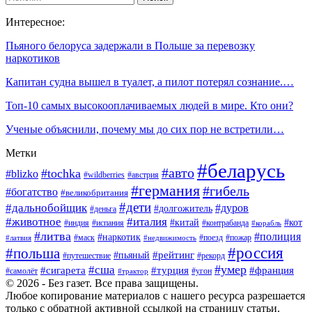
Интересное:
Пьяного белоруса задержали в Польше за перевозку
наркотиков
Капитан судна вышел в туалет, а пилот потерял сознание.…
Топ-10 самых высокооплачиваемых людей в мире. Кто они?
Ученые объяснили, почему мы до сих пор не встретили…
Метки
#беларусь
#авто
#tochka
#blizko
#wildberries
#австрия
#германия
#гибель
#богатство
#великобритания
#дети
#дальнобойщик
#дуров
#долгожитель
#деньга
#животное
#италия
#китай
#кот
#индия
#испания
#контрабанда
#корабль
#литва
#полиция
#наркотик
#маск
#поезд
#пожар
#латвия
#недвижимость
#россия
#польша
#пьяный
#рейтинг
#путешествие
#рекорд
#умер
#сша
#сигарета
#турция
#франция
#самолёт
#угон
#трактор
© 2026 - Без газет. Все права защищены.
Любое копирование материалов с нашего ресурса разрешается
только с обратной активной ссылкой на страницу статьи.