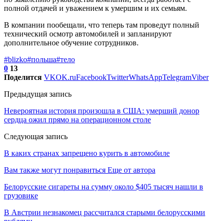
полной отдачей и уважением к умершим и их семьям.
В компании пообещали, что теперь там проведут полный
технический осмотр автомобилей и запланируют
дополнительное обучение сотрудников.
#blizko
#польша
#тело
0
13
Поделится
VK
OK.ru
Facebook
Twitter
WhatsApp
Telegram
Viber
Предыдущая запись
Невероятная история произошла в США: умерший донор
сердца ожил прямо на операционном столе
Следующая запись
В каких странах запрещено курить в автомобиле
Вам также могут понравиться
Еще от автора
Белорусские сигареты на сумму около $405 тысяч нашли в
грузовике
В Австрии незнакомец рассчитался старыми белорусскими