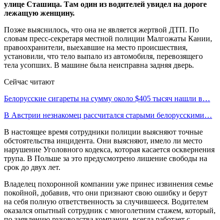
улице Сташица. Там один из водителей увидел на дороге
лежащую женщину.
Позже выяснилось, что она не является жертвой ДТП. По
словам пресс-секретаря местной полиции Малгожаты Кании,
правоохранители, выехавшие на место происшествия,
установили, что тело выпало из автомобиля, перевозящего
тела усопших. В машине была неисправна задняя дверь.
Сейчас читают
Белорусские сигареты на сумму около $405 тысяч нашли в…
В Австрии незнакомец рассчитался старыми белорусскими…
В настоящее время сотрудники полиции выясняют точные
обстоятельства инцидента. Они выясняют, имело ли место
нарушение Уголовного кодекса, которая касается осквернения
трупа. В Польше за это предусмотрено лишение свободы на
срок до двух лет.
Владелец похоронной компании уже принес извинения семье
покойной, добавив, что они признают свою ошибку и берут
на себя полную ответственность за случившееся. Водителем
оказался опытный сотрудник с многолетним стажем, который,
по заявлению руководства компании, всегда работает с