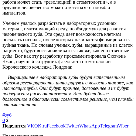
работа может стать «революцией в стоматологии», а в
будущем человечество может отказаться от пломб и
имплантов.
Ученым удалось разработать в лабораторных условиях
материал, имитирующий среду, необходимую для развития
человеческого зуба. Эта среда дает возможность клеткам
посылать сигналы, после которых начинается формироваться
зубная ткань. По словам ученых, зубы, выращенные из клеток
пациента, будут восстанавливаться так же, как естественные
зубы. Вот как эту разработку прокомментировала Сюэчэнь
Чжан, научный сотрудник факультета стоматологии
Королевского колледжа Лондона:
— Выращенные в лаборатории зубы будут естественным
образом регенерировать, интегрируясь в челюсть так же, как
настоящие зубы. Они будут прочнее, долговечнее и не будут
подвержены риску отторжения. Это будет более
долговечное и биологически совместимое решение, чем пломбы
или имплантаты.
#зуб
0
2
Поделится
VK
OK.ru
Facebook
Twitter
WhatsApp
Telegram
Viber