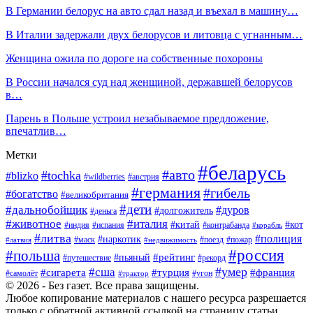
В Германии белорус на авто сдал назад и въехал в машину…
В Италии задержали двух белорусов и литовца с угнанным…
Женщина ожила по дороге на собственные похороны
В России начался суд над женщиной, державшей белорусов
в…
Парень в Польше устроил незабываемое предложение,
впечатлив…
Метки
#беларусь
#авто
#tochka
#blizko
#wildberries
#австрия
#германия
#гибель
#богатство
#великобритания
#дети
#дальнобойщик
#дуров
#долгожитель
#деньга
#животное
#италия
#китай
#кот
#индия
#испания
#контрабанда
#корабль
#литва
#полиция
#наркотик
#маск
#поезд
#пожар
#латвия
#недвижимость
#россия
#польша
#пьяный
#рейтинг
#путешествие
#рекорд
#умер
#сша
#сигарета
#турция
#франция
#самолёт
#угон
#трактор
© 2026 - Без газет. Все права защищены.
Любое копирование материалов с нашего ресурса разрешается
только с обратной активной ссылкой на страницу статьи.