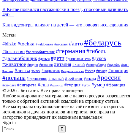
В Китае появился пассажирский поезд, способный развивать
450…
Как видеоигры влияют на детей — что говорят исследования
Метки
#беларусь
#авто
#tochka
#blizko
#wildberries
#австрия
#германия
#гибель
#богатство
#великобритания
#дети
#дальнобойщик
#дуров
#долгожитель
#деньга
#животное
#италия
#китай
#кот
#индия
#испания
#контрабанда
#корабль
#литва
#полиция
#наркотик
#маск
#поезд
#пожар
#латвия
#недвижимость
#россия
#польша
#пьяный
#рейтинг
#путешествие
#рекорд
#умер
#сша
#сигарета
#турция
#франция
#самолёт
#угон
#трактор
© 2026 - Без газет. Все права защищены.
Любое копирование материалов с нашего ресурса разрешается
только с обратной активной ссылкой на страницу статьи.
Все материалы опубликованные на сайте взяты с открытых
источников и других порталов интернета, все права на
авторство принадлежат их законным владельцам.
Sign in