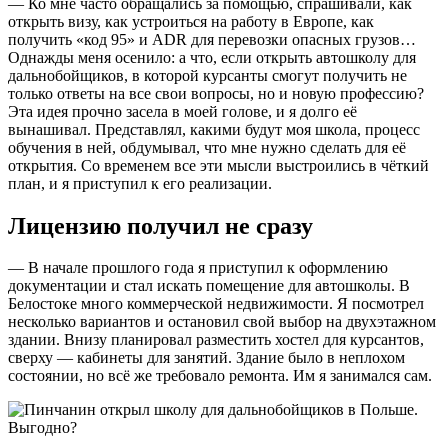
— Ко мне часто обращались за помощью, спрашивали, как
открыть визу, как устроиться на работу в Европе, как
получить «код 95» и ADR для перевозки опасных грузов…
Однажды меня осенило: а что, если открыть автошколу для
дальнобойщиков, в которой курсанты смогут получить не
только ответы на все свои вопросы, но и новую профессию?
Эта идея прочно засела в моей голове, и я долго её
вынашивал. Представлял, какими будут моя школа, процесс
обучения в ней, обдумывал, что мне нужно сделать для её
открытия. Со временем все эти мысли выстроились в чёткий
план, и я приступил к его реализации.
Лицензию получил не сразу
— В начале прошлого года я приступил к оформлению
документации и стал искать помещение для автошколы. В
Белостоке много коммерческой недвижимости. Я посмотрел
несколько вариантов и остановил свой выбор на двухэтажном
здании. Внизу планировал разместить хостел для курсантов,
сверху — кабинеты для занятий. Здание было в неплохом
состоянии, но всё же требовало ремонта. Им я занимался сам.