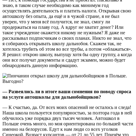
знаю, в таком случае необходимо как минимум год
осуществлять деятельность и платить налоги. Открывая свою
автошколу без опыта, да ещё и в чужой стране, я не был
уверен, что у меня всё получится, не знал, смогу ли
продержаться на плаву год. А вдруг не хватит денег? Или
такое учреждение окажется никому не нужным? Я даже не
рассказывал подписчикам о своих планах. Никто не знал, что
я собираюсь открывать школу дальнобоя. Скажем так, не
хотелось трубить об этом во все трубы, а потом «облажаться».
Я решил: открою школу, выпущу хотя бы одну группу, а когда
они все получат документы и сдадут экзамен, можно будет
обнародовать данную информацию.
— Развеялись ли в итоге ваши сомнения по поводу спроса
на услуги автошколы для дальнобойщиков?
— К счастью, да. От всех моих опасений не осталось и следа!
Наша школа пользуется популярностью, за полтора года в ней
обучилось уже порядка двух тысяч человек. Автошкол в
Польше очень много, но моя ориентирована по большей части
именно на белорусов. Едут к нам люди со всех уголков
Синеокой. Возраст курсантов — от 21 до 55 лет. Причём это