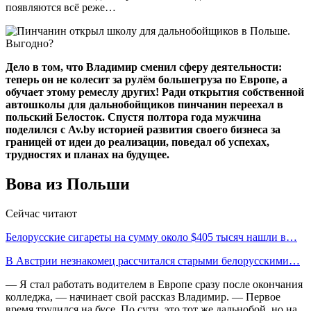
появляются всё реже…
Дело в том, что Владимир сменил сферу деятельности:
теперь он не колесит за рулём большегруза по Европе, а
обучает этому ремеслу других! Ради открытия собственной
автошколы для дальнобойщиков пинчанин переехал в
польский Белосток. Спустя полтора года мужчина
поделился с Av.by историей развития своего бизнеса за
границей от идеи до реализации, поведал об успехах,
трудностях и планах на будущее.
Вова из Польши
Сейчас читают
Белорусские сигареты на сумму около $405 тысяч нашли в…
В Австрии незнакомец рассчитался старыми белорусскими…
— Я стал работать водителем в Европе сразу после окончания
колледжа, — начинает свой рассказ Владимир. — Первое
время трудился на бусе. По сути, это тот же дальнобой, но на