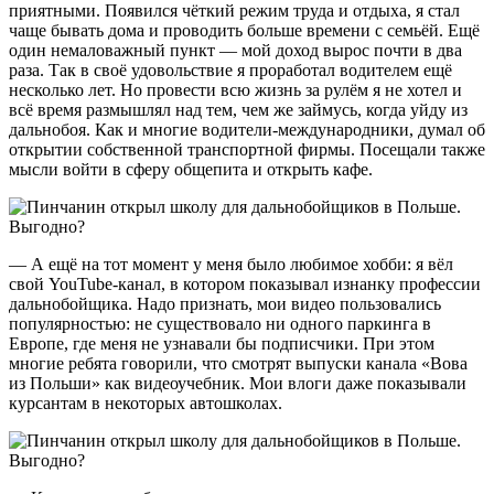
приятными. Появился чёткий режим труда и отдыха, я стал
чаще бывать дома и проводить больше времени с семьёй. Ещё
один немаловажный пункт — мой доход вырос почти в два
раза. Так в своё удовольствие я проработал водителем ещё
несколько лет. Но провести всю жизнь за рулём я не хотел и
всё время размышлял над тем, чем же займусь, когда уйду из
дальнобоя. Как и многие водители-международники, думал об
открытии собственной транспортной фирмы. Посещали также
мысли войти в сферу общепита и открыть кафе.
— А ещё на тот момент у меня было любимое хобби: я вёл
свой YouTube-канал, в котором показывал изнанку профессии
дальнобойщика. Надо признать, мои видео пользовались
популярностью: не существовало ни одного паркинга в
Европе, где меня не узнавали бы подписчики. При этом
многие ребята говорили, что смотрят выпуски канала «Вова
из Польши» как видеоучебник. Мои влоги даже показывали
курсантам в некоторых автошколах.