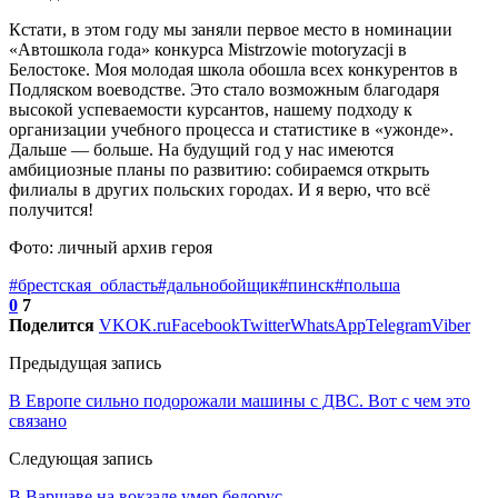
Кстати, в этом году мы заняли первое место в номинации
«Автошкола года» конкурса Mistrzowie motoryzacji в
Белостоке. Моя молодая школа обошла всех конкурентов в
Подляском воеводстве. Это стало возможным благодаря
высокой успеваемости курсантов, нашему подходу к
организации учебного процесса и статистике в «ужонде».
Дальше — больше. На будущий год у нас имеются
амбициозные планы по развитию: собираемся открыть
филиалы в других польских городах. И я верю, что всё
получится!
Фото: личный архив героя
#брестская_область
#дальнобойщик
#пинск
#польша
0
7
Поделится
VK
OK.ru
Facebook
Twitter
WhatsApp
Telegram
Viber
Предыдущая запись
В Европе сильно подорожали машины с ДВС. Вот с чем это
связано
Следующая запись
В Варшаве на вокзале умер белорус