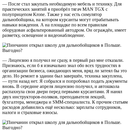
— После стал закупать необходимую мебель и технику. Для
практических занятий я приобрёл тягач MAN TGX c
полуприцепом Krone. Также у нас есть симулятор
дальнобойщика, на котором курсанты могут отрабатывать
навыки вождения. А на площадке по всем правилам
оборудован асфальтированный автодром. Он ограждён, имеет
разметку, освещение и видеонаблюдение.
— Лицензию я получил не сразу, в первый раз мне отказали.
Признаюсь, если б я изначально знал обо всех трудностях в
организации бизнеса, ожидающих меня, вряд ли затеял бы это
дело. Но ремонт в здании был завершён, техника закуплена,
— пути назад нет. Я собрался и попробовал подать документы
вновь. В середине апреля лицензию получил, и автошкола
распахнула свои двери перед первыми курсантами. Я нанял
двух инструкторов-поляков, преподавателя лекций,
бухгалтера, менеджера и SММ-специалиста. К прочим статьям
расходов добавились ещё несколько: зарплаты сотрудников,
налоги и страховые взносы.