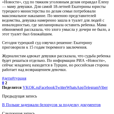
«Новости», суд по тяжким уголовным делам оправдал Елену
— маму девушки. Для самой 18-летней Екатерины юристы
турецкого министерства по делам семьи потребовали
максимальное наказание. По мнению представителей
ведомства, девушка намеренно зашла в туалет для людей с
инвалидностью, где запланировала оставить ребенка. Мама
обвиняемой рассказала, что злого умысла у дочери не было, а
этот туалет был ближайшим.
Сегодня турецкий суд озвучил решение: Екатерину
приговорили к 15 годам тюремного заключения.
Журналистам адвокат девушки рассказала, что судьба ребенка
будет решаться отдельно. По информации РИА «Новости»,
сейчас младенец находится в Турции, но российская сторона
работает над возвращением девочки.
#дети
#турция
0
2
Поделится
VK
OK.ru
Facebook
Twitter
WhatsApp
Telegram
Viber
Предыдущая запись
В Польше задержали белорусов за подделку документов
Следующая запись