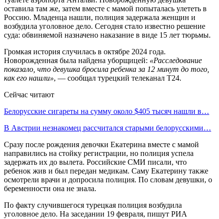
оставила там же, затем вместе с мамой попыталась улететь в
Россию. Младенца нашли, полиция задержала женщин и
возбудила уголовное дело. Сегодня стало известно решение
суда: обвиняемой назначено наказание в виде 15 лет тюрьмы.
Громкая история случилась в октябре 2024 года.
Новорожденная была найдена уборщицей:
«Расследование
показало, что девушка бросила ребенка за 12 минут до того,
как его нашли»
, — сообщал турецкий телеканал T24.
Сейчас читают
Белорусские сигареты на сумму около $405 тысяч нашли в…
В Австрии незнакомец рассчитался старыми белорусскими…
Сразу после рождения девочки Екатерина вместе с мамой
направились на стойку регистрации, но полиция успела
задержать их до вылета. Российские СМИ писали, что
ребенок жив и был передан медикам. Саму Екатерину также
осмотрели врачи и допросила полиция. По словам девушки, о
беременности она не знала.
По факту случившегося турецкая полиция возбудила
уголовное дело. На заседании 19 февраля, пишут РИА