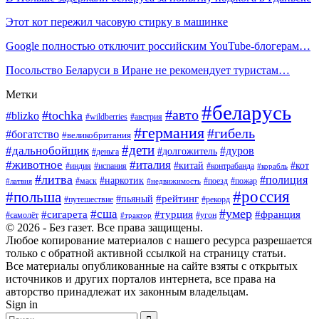
Этот кот пережил часовую стирку в машинке
Google полностью отключит российским YouTube-блогерам…
Посольство Беларуси в Иране не рекомендует туристам…
Метки
#беларусь
#авто
#tochka
#blizko
#wildberries
#австрия
#германия
#гибель
#богатство
#великобритания
#дети
#дальнобойщик
#дуров
#долгожитель
#деньга
#животное
#италия
#китай
#кот
#индия
#испания
#контрабанда
#корабль
#литва
#полиция
#наркотик
#маск
#поезд
#пожар
#латвия
#недвижимость
#россия
#польша
#пьяный
#рейтинг
#путешествие
#рекорд
#умер
#сша
#сигарета
#турция
#франция
#самолёт
#угон
#трактор
© 2026 - Без газет. Все права защищены.
Любое копирование материалов с нашего ресурса разрешается
только с обратной активной ссылкой на страницу статьи.
Все материалы опубликованные на сайте взяты с открытых
источников и других порталов интернета, все права на
авторство принадлежат их законным владельцам.
Sign in