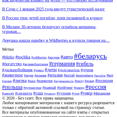
Как видеоигры влияют на детей — что говорят исследования
В Сочи с 1 января 2025 года введут туристический налог
В России трое детей погибли, поев пельменей и курицу
В Милане 30-летнюю белоруску ограбила женщина,
угрожая…
Девушка нашла ошибку в Wildberries и купила товаров на…
Метки
#беларусь
#авто
#tochka
#blizko
#wildberries
#австрия
#германия
#гибель
#богатство
#великобритания
#дети
#дальнобойщик
#дуров
#долгожитель
#деньга
#животное
#италия
#китай
#кот
#индия
#испания
#контрабанда
#корабль
#литва
#полиция
#наркотик
#маск
#поезд
#пожар
#латвия
#недвижимость
#россия
#польша
#пьяный
#рейтинг
#путешествие
#рекорд
#умер
#сша
#сигарета
#турция
#франция
#самолёт
#угон
#трактор
© 2026 - Без газет. Все права защищены.
Любое копирование материалов с нашего ресурса разрешается
только с обратной активной ссылкой на страницу статьи.
Все материалы опубликованные на сайте взяты с открытых
источников и других порталов интернета, все права на