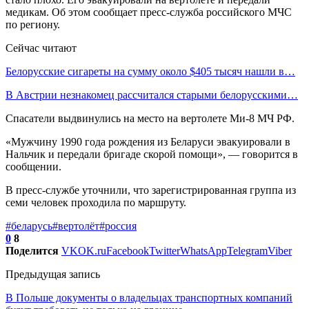
медикам. Об этом сообщает пресс-служба российского МЧС
по региону.
Сейчас читают
Белорусские сигареты на сумму около $405 тысяч нашли в…
В Австрии незнакомец рассчитался старыми белорусскими…
Спасатели выдвинулись на место на вертолете Ми-8 МЧ РФ.
«Мужчину 1990 года рождения из Беларуси эвакуировали в
Нальчик и передали бригаде скорой помощи», — говорится в
сообщении.
В пресс-службе уточнили, что зарегистрированная группа из
семи человек проходила по маршруту.
#беларусь
#вертолёт
#россия
0
8
Поделится
VK
OK.ru
Facebook
Twitter
WhatsApp
Telegram
Viber
Предыдущая запись
В Польше документы о владельцах транспортных компаний