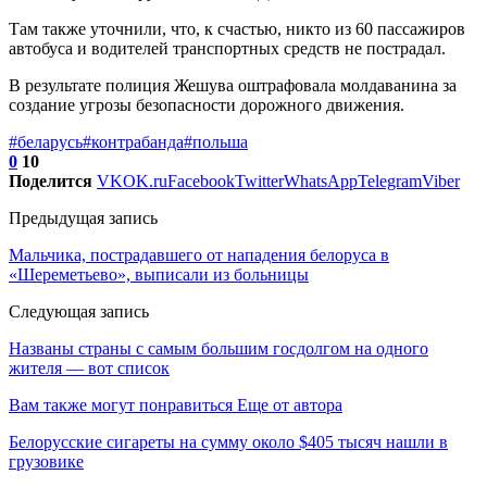
Там также уточнили, что, к счастью, никто из 60 пассажиров
автобуса и водителей транспортных средств не пострадал.
В результате полиция Жешува оштрафовала молдаванина за
создание угрозы безопасности дорожного движения.
#беларусь
#контрабанда
#польша
0
10
Поделится
VK
OK.ru
Facebook
Twitter
WhatsApp
Telegram
Viber
Предыдущая запись
Мальчика, пострадавшего от нападения белоруса в
«Шереметьево», выписали из больницы
Следующая запись
Названы страны с самым большим госдолгом на одного
жителя — вот список
Вам также могут понравиться
Еще от автора
Белорусские сигареты на сумму около $405 тысяч нашли в
грузовике