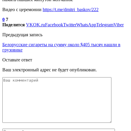
Видео с церемонии
https://t.me/dmitri_baskov/222
0
7
Поделится
VK
OK.ru
Facebook
Twitter
WhatsApp
Telegram
Viber
Предыдущая запись
Белорусские сигареты на сумму около $405 тысяч нашли в
грузовике
Оставьте ответ
Ваш электронный адрес не будет опубликован.