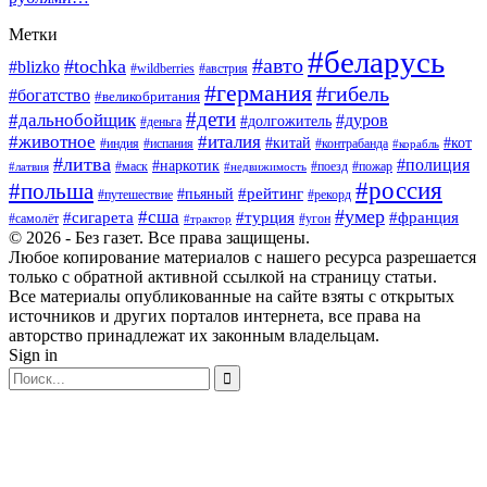
Метки
#беларусь
#авто
#tochka
#blizko
#wildberries
#австрия
#германия
#гибель
#богатство
#великобритания
#дети
#дальнобойщик
#дуров
#долгожитель
#деньга
#животное
#италия
#китай
#кот
#индия
#испания
#контрабанда
#корабль
#литва
#полиция
#наркотик
#маск
#поезд
#пожар
#латвия
#недвижимость
#россия
#польша
#пьяный
#рейтинг
#путешествие
#рекорд
#умер
#сша
#сигарета
#турция
#франция
#самолёт
#угон
#трактор
© 2026 - Без газет. Все права защищены.
Любое копирование материалов с нашего ресурса разрешается
только с обратной активной ссылкой на страницу статьи.
Все материалы опубликованные на сайте взяты с открытых
источников и других порталов интернета, все права на
авторство принадлежат их законным владельцам.
Sign in