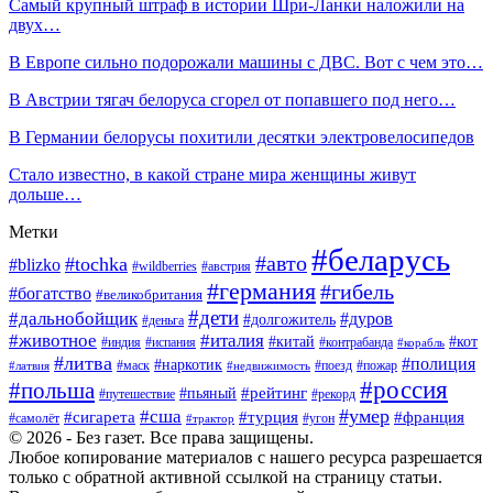
Самый крупный штраф в истории Шри-Ланки наложили на
двух…
В Европе сильно подорожали машины с ДВС. Вот с чем это…
В Австрии тягач белоруса сгорел от попавшего под него…
В Германии белорусы похитили десятки электровелосипедов
Стало известно, в какой стране мира женщины живут
дольше…
Метки
#беларусь
#авто
#tochka
#blizko
#wildberries
#австрия
#германия
#гибель
#богатство
#великобритания
#дети
#дальнобойщик
#дуров
#долгожитель
#деньга
#животное
#италия
#китай
#кот
#индия
#испания
#контрабанда
#корабль
#литва
#полиция
#наркотик
#маск
#поезд
#пожар
#латвия
#недвижимость
#россия
#польша
#пьяный
#рейтинг
#путешествие
#рекорд
#умер
#сша
#сигарета
#турция
#франция
#самолёт
#угон
#трактор
© 2026 - Без газет. Все права защищены.
Любое копирование материалов с нашего ресурса разрешается
только с обратной активной ссылкой на страницу статьи.